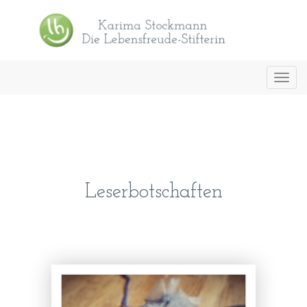
Toggl
navig
Leserbotschaften