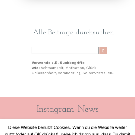
Alle Beiträge durchsuchen
Verwende z.B. Suchbegriffe
wie:
Achtsamkeit, Motivation, Glück,
Gelassenheit, Veränderung, Selbstvertrauen…
Instagram-News
Diese Website benutzt Cookies. Wenn du die Website weiter
@karima.stockmann_lebensfreude (KLICK)
nutzt (oder auf OK drückst), gehe ich davon aus, dass Du damit