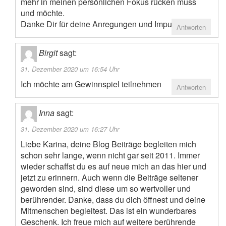
mehr in meinen persönlichen Fokus rücken muss
und möchte.
Danke Dir für deine Anregungen und Impulse dazu!
Antworten
Birgit
sagt:
31. Dezember 2020 um 16:54 Uhr
Ich möchte am Gewinnspiel teilnehmen
Antworten
Inna
sagt:
31. Dezember 2020 um 16:27 Uhr
Liebe Karina, deine Blog Beiträge begleiten mich
schon sehr lange, wenn nicht gar seit 2011. Immer
wieder schaffst du es auf neue mich an das hier und
jetzt zu erinnern. Auch wenn die Beiträge seltener
geworden sind, sind diese um so wertvoller und
berührender. Danke, dass du dich öffnest und deine
Mitmenschen begleitest. Das ist ein wunderbares
Geschenk. Ich freue mich auf weitere berührende