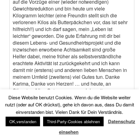
auf die Vorzüge einer (wieder notwendigen)
Gewichtsreduktion und bin heute um viele
Kilogramm leichter (eine Freundin stellt sich die
verlorenen Kilos als Butterpäckchen vor, das ist sehr
hilfreich!!) und ich darf sagen, mein „Leben ist
leichter“ geworden. Die gute Erfahrung mit dir bei
diesem Lebens- und Gesundheirtsprojekt und die
inzwischen erworbene Achtsamkeit sind große
Helfer dabei, meine früher als selbstverständliche
erachtete Aktivität ist zurückgekehrt und ich kann
damit mir (erstens) und anderen lieben Menschen in
meinem Umfeld (zweitens) viel Gutes tun. Danke
Karima, Danke von Herzen! … und heute, an
Silvester: Alles Gute zum neuen Jahr, mit
Achtsamkeit, Hoffnung, Liebe und Gesundheit.
Diese Website benutzt Cookies. Wenn du die Website weiter
Antworten
nutzt (oder auf OK drückst), gehe ich davon aus, dass Du damit
einverstanden bist. Vielen Dank für Dein Verständnis.
Gisela
sagt:
Datenschutz
OK,verstanden
Third-Party-Cookies ablehnen
29. Dezember 2020 um 18:49 Uhr
einsehen
Liebe Karima. Ich weiss es nicht genau aber denke