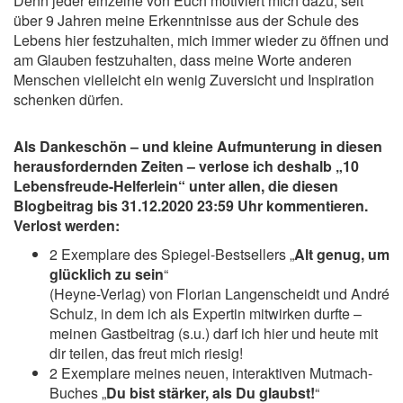
Denn jeder einzelne von Euch motiviert mich dazu, seit
über 9 Jahren meine Erkenntnisse aus der Schule des
Lebens hier festzuhalten, mich immer wieder zu öffnen und
am Glauben festzuhalten, dass meine Worte anderen
Menschen vielleicht ein wenig Zuversicht und Inspiration
schenken dürfen.
Als Dankeschön – und kleine Aufmunterung in diesen
herausfordernden Zeiten – verlose ich deshalb „10
Lebensfreude-Helferlein“ unter allen, die diesen
Blogbeitrag bis 31.12.2020 23:59 Uhr kommentieren.
Verlost werden:
2 Exemplare des Spiegel-Bestsellers „
Alt genug, um
glücklich zu sein
“
(Heyne-Verlag) von Florian Langenscheidt und André
Schulz, in dem ich als Expertin mitwirken durfte –
meinen Gastbeitrag (s.u.) darf ich hier und heute mit
dir teilen, das freut mich riesig!
2 Exemplare meines neuen, interaktiven Mutmach-
Buches „
Du bist stärker, als Du glaubst!
“