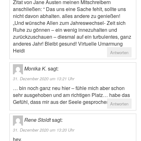
Zitat von Jane Austen meinen Mitschreibern
anschließen: “ Das uns eine Sache fehlt, sollte uns
nicht davon abhalten. alles andere zu genießen!
„Und wünsche Allen zum Jahreswechsel- Zeit sich
Ruhe zu gönnen – ein wenig innezuhalten und
zurückzuschauen – diesmal auf ein turbulentes, ganz
anderes Jahr! Bleibt gesund! Virtuelle Umarmung
Heidi
Antworten
Monika K.
sagt:
31. Dezember 2020 um 13:21 Uhr
… bin noch ganz neu hier – fühle mich aber schon
sehr ausgehoben und am richtigen Platz… habe das
Gefühl, dass mir aus der Seele gesprochen wird….
Antworten
Rene Stoldt
sagt:
31. Dezember 2020 um 13:20 Uhr
hey,