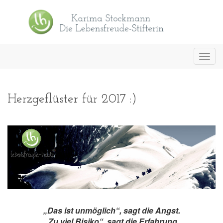
Toggl
navig
Herzgeflüster für 2017 :)
„Das ist unmöglich“, sagt die Angst.
„Zu viel Risiko“, sagt die Erfahrung.